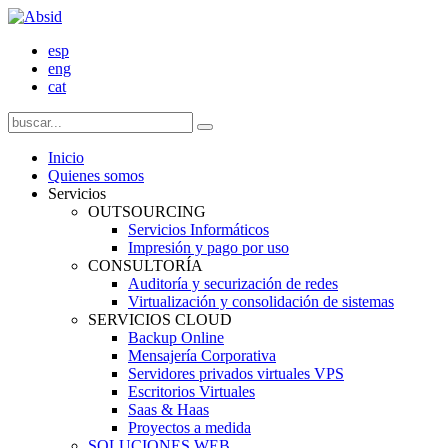
esp
eng
cat
Inicio
Quienes somos
Servicios
OUTSOURCING
Servicios Informáticos
Impresión y pago por uso
CONSULTORÍA
Auditoría y securización de redes
Virtualización y consolidación de sistemas
SERVICIOS CLOUD
Backup Online
Mensajería Corporativa
Servidores privados virtuales VPS
Escritorios Virtuales
Saas & Haas
Proyectos a medida
SOLUCIONES WEB