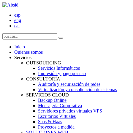
esp
eng
cat
Inicio
Quienes somos
Servicios
OUTSOURCING
Servicios Informáticos
Impresión y pago por uso
CONSULTORÍA
Auditoría y securización de redes
Virtualización y consolidación de sistemas
SERVICIOS CLOUD
Backup Online
Mensajería Corporativa
Servidores privados virtuales VPS
Escritorios Virtuales
Saas & Haas
Proyectos a medida
SOLUCIONES WEB