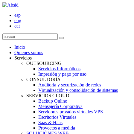
esp
eng
cat
Inicio
Quienes somos
Servicios
OUTSOURCING
Servicios Informáticos
Impresión y pago por uso
CONSULTORÍA
Auditoría y securización de redes
Virtualización y consolidación de sistemas
SERVICIOS CLOUD
Backup Online
Mensajería Corporativa
Servidores privados virtuales VPS
Escritorios Virtuales
Saas & Haas
Proyectos a medida
SOLUCIONES WEB