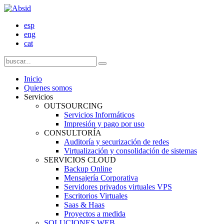
esp
eng
cat
Inicio
Quienes somos
Servicios
OUTSOURCING
Servicios Informáticos
Impresión y pago por uso
CONSULTORÍA
Auditoría y securización de redes
Virtualización y consolidación de sistemas
SERVICIOS CLOUD
Backup Online
Mensajería Corporativa
Servidores privados virtuales VPS
Escritorios Virtuales
Saas & Haas
Proyectos a medida
SOLUCIONES WEB